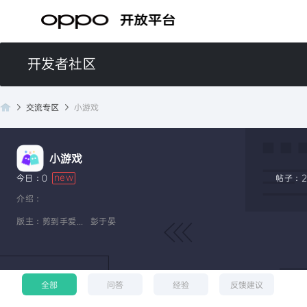
开发者社区
交流专区
小游戏
小游戏
开
new
今日：0
帖子：2
介绍：
版主：
剪到手爱德华
彭于晏
全部
问答
经验
反馈建议
发