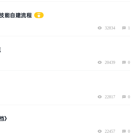
物技能自建流程
32834
1
点
20439
0
22817
0
档》
22457
0