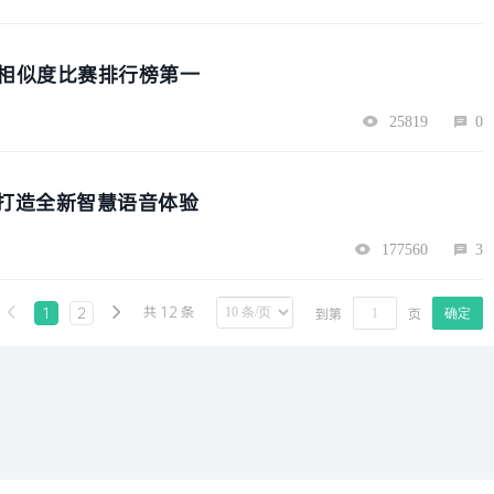
本相似度比赛排行榜第一
25819
0
 打造全新智慧语音体验
177560
3
共 12 条

1
2

到第
页
确定