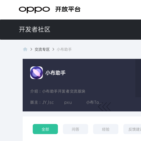
开发者社区
交流专区
小布助手
小布助手
开
介绍：
小布助手开发者交流版块
版主：
JY_lsc
pxu
小布Ta二叔
全部
问答
经验
反馈建
发