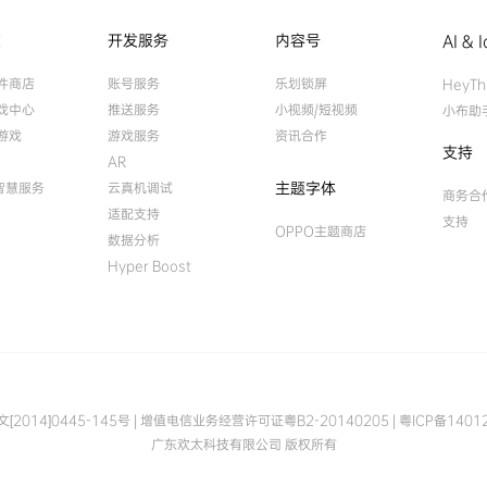
发
开发服务
内容号
AI & 
软件商店
账号服务
乐划锁屏
HeyThi
游戏中心
推送服务
小视频/短视频
小布助
小游戏
游戏服务
资讯合作
支持
AR
主题字体
 智慧服务
云真机调试
商务合
适配支持
支持
OPPO主题商店
数据分析
Hyper Boost
[2014]0445-145号 | 增值电信业务经营许可证粤B2-20140205 | 粤ICP备1401
广东欢太科技有限公司 版权所有