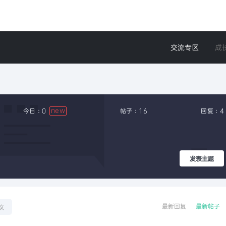
交流专区
成
new
今日：0
帖子：16
回复：4
发表主题
最新回复
最新帖子
议