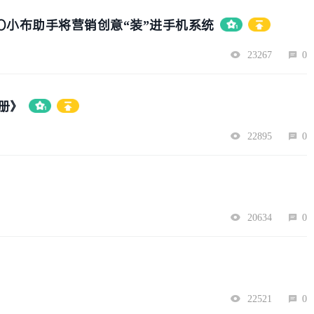
PO小布助手将营销创意“装”进手机系统
23267
0
册》
22895
0
20634
0
22521
0