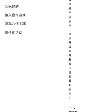
版
本
女娲建站
低
于
接入合作游戏
该
版
游戏合作 SDK
本
，
组件化活动
建
议
升
级
到
开
发
者
平
台
的
最
新
版
本
）
一、