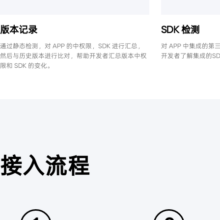
版本记录
SDK 检测
通过静态检测，对 APP 的中权限，SDK 进行汇总，
对 APP 中集成的第
然后与历史版本进行比对，帮助开发者汇总版本中权
开发者了解集成的SD
限和 SDK 的变化。
接入流程