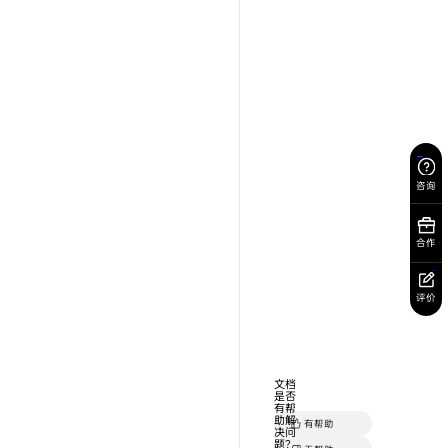
小布建议
互联互通
负一屏
动效能力
CarLinkUnit
流体云
Hyper Boost
实时通讯服
设计规范
网络能力
视频接续服
服务接入指南
窗口能力
健康研究服
系统资源服务
手写笔服务
大模型
咨询
开发工具
安第斯大模型
远程真机
合作
图形处理
自动化测试
物光引擎服务
设备开放
评价
AR 服务
服务编排工
文档
接口鉴权
是否
有帮
助解
有帮助
接口鉴权接
决问
题？