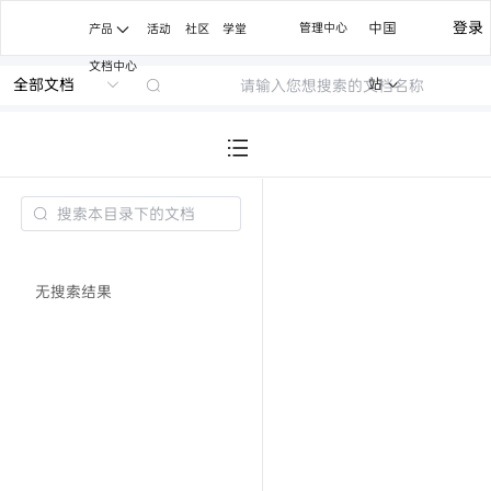
登录
中国
管理中心
产品
活动
社区
学堂
文档中心
全部文档
站
应用服务
安全服务
多媒体
账号服务
恶意URL检测能力
相册服务
推送服务
终端环境安全检测能力
多媒体服务
无搜索结果
游戏SDK
日志防泄漏能力
视频服务
广告服务
隐私安全检测服务
钱包服务
可信数字身份密钥服务
端侧AI
AI机密计算系统
AI能力开放
智慧服务
系统能力